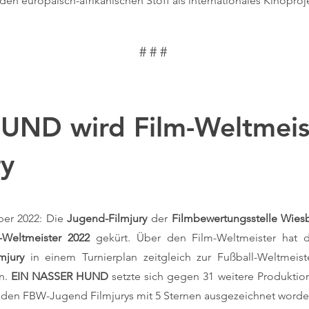
 den europäisch-afrikanischen Stoff als internationales Kinopro
# # #
ND wird Film-Weltmeis
ry
ber 2022: Die
Jugend-Filmjury
der
Filmbewertungsstelle Wies
-Weltmeister 2022
gekürt. Über den Film-Weltmeister hat
mjury
in einem Turnierplan zeitgleich zur Fußball-Weltmeist
n.
EIN NASSER HUND
setzte sich gegen 31 weitere Produktio
 den FBW-Jugend Filmjurys mit 5 Sternen ausgezeichnet word