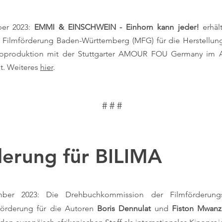
ber 2023:
EMMI & EINSCHWEIN - Einhorn kann jeder!
erhäl
 Filmförderung Baden-Württemberg (MFG) für die Herstellung 
Koproduktion mit der Stuttgarter AMOUR FOU Germany im An
lt. Weiteres
hier
.
# # #
derung für BILIMA
mber 2023: Die Drehbuchkommission der Filmförderung
förderung für die Autoren
Boris Dennulat
und
Fiston Mwanz