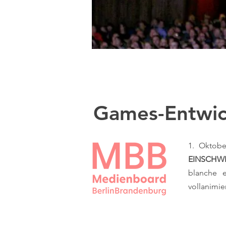
Games-Entwi
1. Oktob
EINSCHWEI
blanche e
vollanimie