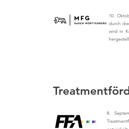
10. Okto
durch die
wird in 
hergestel
Treatmentför
8. Septe
Treatment