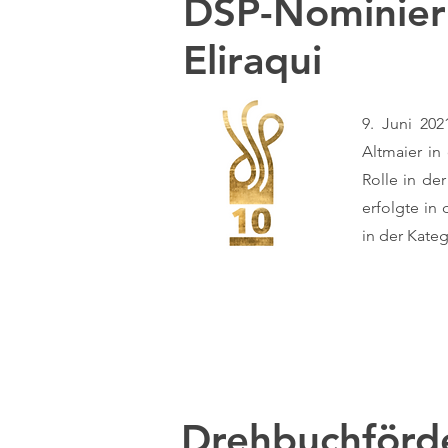
DSP-Nominier
Eliraqui
9. Juni 20
Altmaier in
Rolle in de
erfolgte in
in der Kate
Drehbuchförd