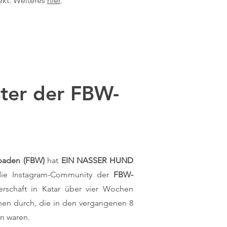
jekt. Weiteres
hier
.
ter der FBW-
baden (FBW)
hat
EIN NASSER HUND
 die Instagram-Community der
FBW-
erschaft in Katar über vier Wochen
nen durch, die in den vergangenen 8
en waren.